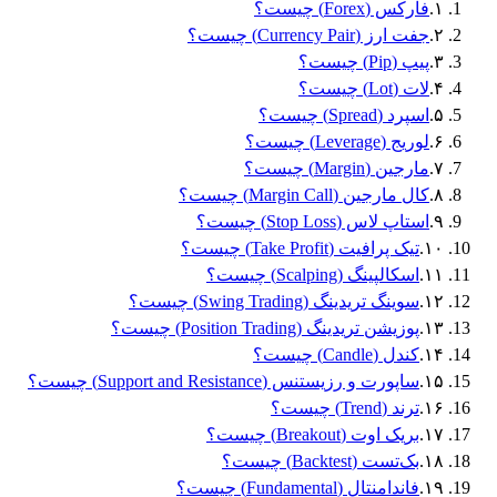
۱
.
فارکس (Forex) چیست؟
۲
.
جفت ارز (Currency Pair) چیست؟
۳
.
پیپ (Pip) چیست؟
۴
.
لات (Lot) چیست؟
۵
.
اسپرد (Spread) چیست؟
۶
.
لوریج (Leverage) چیست؟
۷
.
مارجین (Margin) چیست؟
۸
.
کال مارجین (Margin Call) چیست؟
۹
.
استاپ لاس (Stop Loss) چیست؟
۱۰
.
تیک پرافیت (Take Profit) چیست؟
۱۱
.
اسکالپینگ (Scalping) چیست؟
۱۲
.
سوینگ تریدینگ (Swing Trading) چیست؟
۱۳
.
پوزیشن تریدینگ (Position Trading) چیست؟
۱۴
.
کندل (Candle) چیست؟
۱۵
.
ساپورت و رزیستنس (Support and Resistance) چیست؟
۱۶
.
ترند (Trend) چیست؟
۱۷
.
بریک اوت (Breakout) چیست؟
۱۸
.
بک‌تست (Backtest) چیست؟
۱۹
.
فاندامنتال (Fundamental) چیست؟